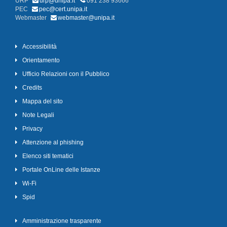
URP
urp@unipa.it
091 238 93666
PEC
pec@cert.unipa.it
Webmaster
webmaster@unipa.it
Accessibilità
Orientamento
Ufficio Relazioni con il Pubblico
Credits
Mappa del sito
Note Legali
Privacy
Attenzione al phishing
Elenco siti tematici
Portale OnLine delle Istanze
Wi-Fi
Spid
Amministrazione trasparente