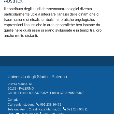
Abstract
Il contributo degli studi demoetnoantropologici diventa
particolarmente utile a integrare l’analisi delle dinamiche di
trasmissione di rituali, simbolismi, pratiche ergologiche,
espressioni linguistiche in aree geografiche ben lontane da
quelle nelle quali esse si erano sviluppate e in tempi tra loro
anche molto distanti.
Università degli Studi di Palermo
Piazza Marina, 61
90133 - PALERMO
Codice Fiscale 80023730825, Partita IVA 00605880822
Contatti
Call center studenti
091 238 86472
Telefono Amm. C.le di P.zza Marina, 61
091 238 93011