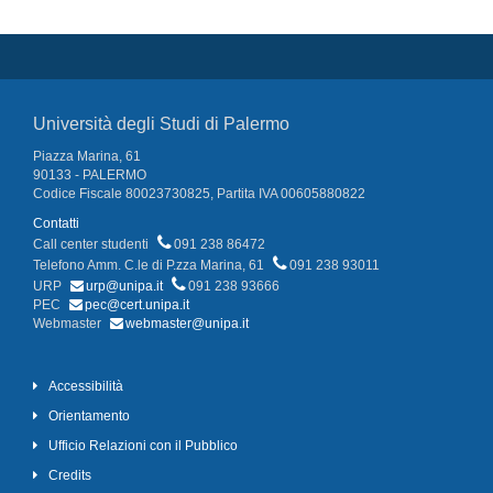
Università degli Studi di Palermo
Piazza Marina, 61
90133 - PALERMO
Codice Fiscale 80023730825, Partita IVA 00605880822
Contatti
Call center studenti
091 238 86472
Telefono Amm. C.le di P.zza Marina, 61
091 238 93011
URP
urp@unipa.it
091 238 93666
PEC
pec@cert.unipa.it
Webmaster
webmaster@unipa.it
Accessibilità
Orientamento
Ufficio Relazioni con il Pubblico
Credits