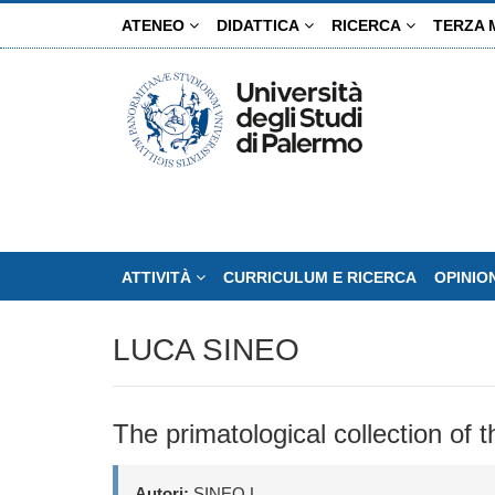
Salta
ATENEO
DIDATTICA
RICERCA
TERZA 
al
contenuto
principale
ATTIVITÀ
CURRICULUM E RICERCA
OPINIO
LUCA SINEO
The primatological collection of
Autori:
SINEO L