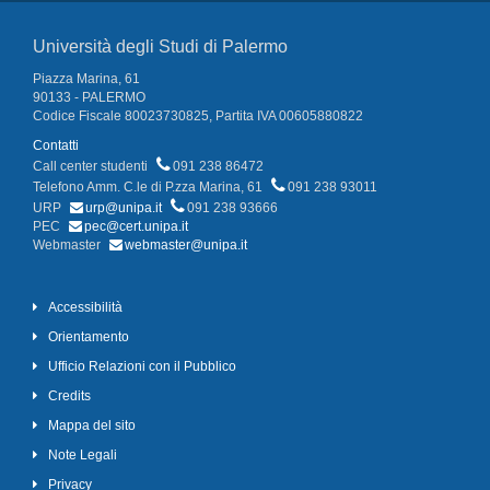
Università degli Studi di Palermo
Piazza Marina, 61
90133 - PALERMO
Codice Fiscale 80023730825, Partita IVA 00605880822
Contatti
Call center studenti
091 238 86472
Telefono Amm. C.le di P.zza Marina, 61
091 238 93011
URP
urp@unipa.it
091 238 93666
PEC
pec@cert.unipa.it
Webmaster
webmaster@unipa.it
Accessibilità
Orientamento
Ufficio Relazioni con il Pubblico
Credits
Mappa del sito
Note Legali
Privacy