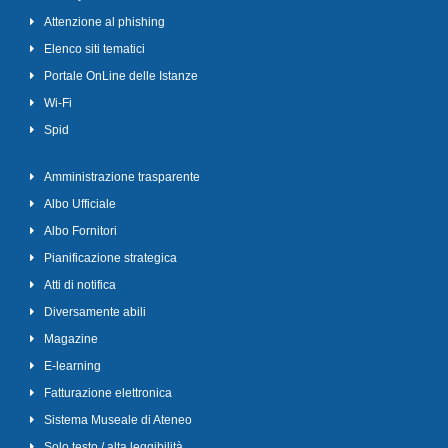
Attenzione al phishing
Elenco siti tematici
Portale OnLine delle Istanze
Wi-Fi
Spid
Amministrazione trasparente
Albo Ufficiale
Albo Fornitori
Pianificazione strategica
Atti di notifica
Diversamente abili
Magazine
E-learning
Fatturazione elettronica
Sistema Museale di Ateneo
Solo testo / alta leggibilità