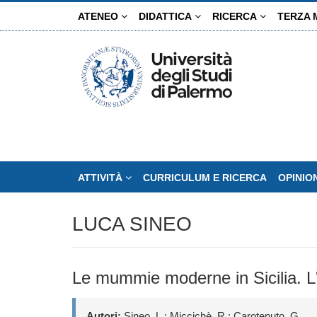
Salta
ATENEO
DIDATTICA
RICERCA
TERZA 
al
contenuto
principale
ATTIVITÀ
CURRICULUM E RICERCA
OPINIO
LUCA SINEO
Le mummie moderne in Sicilia. L'
Autori:
Sineo, L.; Miccichè, R.; Carotenuto, G.