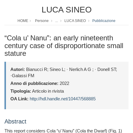
LUCA SINEO
HOME
Persone
...
LUCA SINEO
Pubblicazione
“Cola u’ Nanu”: an early nineteenth
century case of disproportionate small
stature
Autori:
Bianucci R; Sineo L; · Nerlich A G ; · Donell ST;
·Galassi FM
Anno di pubblicazione:
2022
Tipologia:
Articolo in rivista
OA Link:
http://hdl.handle.net/10447/568885
Abstract
This report considers Cola “u’ Nanu” (Cola the Dwarf) (Fig. 1)