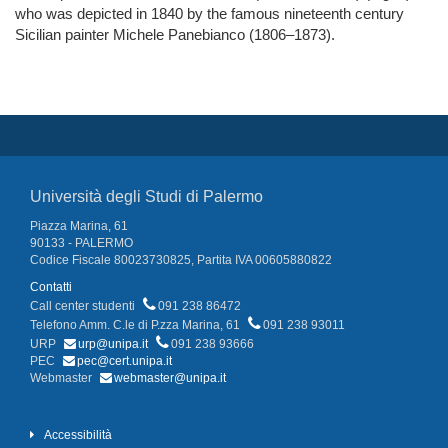
who was depicted in 1840 by the famous nineteenth century
Sicilian painter Michele Panebianco (1806–1873).
Università degli Studi di Palermo
Piazza Marina, 61
90133 - PALERMO
Codice Fiscale 80023730825, Partita IVA 00605880822
Contatti
Call center studenti
091 238 86472
Telefono Amm. C.le di P.zza Marina, 61
091 238 93011
URP
urp@unipa.it
091 238 93666
PEC
pec@cert.unipa.it
Webmaster
webmaster@unipa.it
Accessibilità