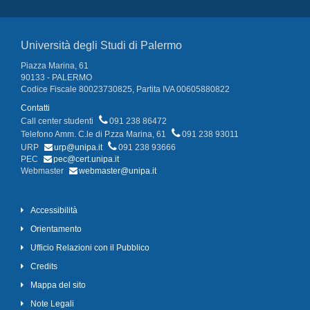
Università degli Studi di Palermo
Piazza Marina, 61
90133 - PALERMO
Codice Fiscale 80023730825, Partita IVA 00605880822
Contatti
Call center studenti
091 238 86472
Telefono Amm. C.le di P.zza Marina, 61
091 238 93011
URP
urp@unipa.it
091 238 93666
PEC
pec@cert.unipa.it
Webmaster
webmaster@unipa.it
Accessibilità
Orientamento
Ufficio Relazioni con il Pubblico
Credits
Mappa del sito
Note Legali