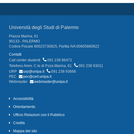
Università degli Studi di Palermo
Piazza Marina, 61
90133 - PALERMO
Codice Fiscale 80023730825, Partita IVA 00605880822
Contatti
Call center studenti
091 238 86472
Telefono Amm. C.le di P.zza Marina, 61
091 238 93011
URP
urp@unipa.it
091 238 93666
PEC
pec@cert.unipa.it
Webmaster
webmaster@unipa.it
Accessibilità
Orientamento
Ufficio Relazioni con il Pubblico
Credits
Mappa del sito