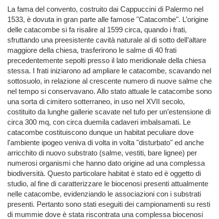
La fama del convento, costruito dai Cappuccini di Palermo nel
1533, è dovuta in gran parte alle famose "Catacombe". L’origine
delle catacombe si fa risalire al 1599 circa, quando i frati,
sfruttando una preesistente cavità naturale al di sotto dell’altare
maggiore della chiesa, trasferirono le salme di 40 frati
precedentemente sepolti presso il lato meridionale della chiesa
stessa. I frati iniziarono ad ampliare le catacombe, scavando nel
sottosuolo, in relazione al crescente numero di nuove salme che
nel tempo si conservavano. Allo stato attuale le catacombe sono
una sorta di cimitero sotterraneo, in uso nel XVII secolo,
costituito da lunghe gallerie scavate nel tufo per un’estensione di
circa 300 mq, con circa duemila cadaveri imbalsamati. Le
catacombe costituiscono dunque un habitat peculiare dove
l'ambiente ipogeo veniva di volta in volta "disturbato" ed anche
arricchito di nuovo substrato (salme, vestiti, bare lignee) per
numerosi organismi che hanno dato origine ad una complessa
biodiversità. Questo particolare habitat è stato ed è oggetto di
studio, al fine di caratterizzare le biocenosi presenti attualmente
nelle catacombe, evidenziando le associazioni con i substrati
presenti. Pertanto sono stati eseguiti dei campionamenti su resti
di mummie dove è stata riscontrata una complessa biocenosi