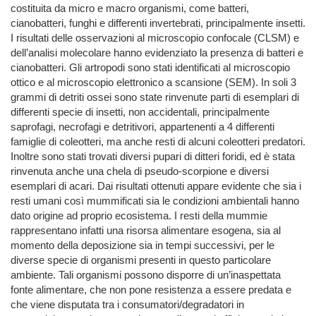
costituita da micro e macro organismi, come batteri,
cianobatteri, funghi e differenti invertebrati, principalmente insetti.
I risultati delle osservazioni al microscopio confocale (CLSM) e
dell’analisi molecolare hanno evidenziato la presenza di batteri e
cianobatteri. Gli artropodi sono stati identificati al microscopio
ottico e al microscopio elettronico a scansione (SEM). In soli 3
grammi di detriti ossei sono state rinvenute parti di esemplari di
differenti specie di insetti, non accidentali, principalmente
saprofagi, necrofagi e detritivori, appartenenti a 4 differenti
famiglie di coleotteri, ma anche resti di alcuni coleotteri predatori.
Inoltre sono stati trovati diversi pupari di ditteri foridi, ed è stata
rinvenuta anche una chela di pseudo-scorpione e diversi
esemplari di acari. Dai risultati ottenuti appare evidente che sia i
resti umani così mummificati sia le condizioni ambientali hanno
dato origine ad proprio ecosistema. I resti della mummie
rappresentano infatti una risorsa alimentare esogena, sia al
momento della deposizione sia in tempi successivi, per le
diverse specie di organismi presenti in questo particolare
ambiente. Tali organismi possono disporre di un’inaspettata
fonte alimentare, che non pone resistenza a essere predata e
che viene disputata tra i consumatori/degradatori in