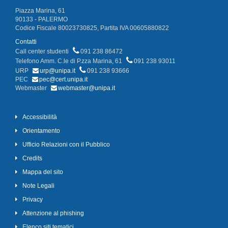
Piazza Marina, 61
90133 - PALERMO
Codice Fiscale 80023730825, Partita IVA 00605880822
Contatti
Call center studenti
091 238 86472
Telefono Amm. C.le di P.zza Marina, 61
091 238 93011
URP
urp@unipa.it
091 238 93666
PEC
pec@cert.unipa.it
Webmaster
webmaster@unipa.it
Accessibilità
Orientamento
Ufficio Relazioni con il Pubblico
Credits
Mappa del sito
Note Legali
Privacy
Attenzione al phishing
Elenco siti tematici