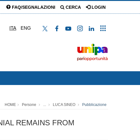
FAQ/SEGNALAZIONI
CERCA
LOGIN
ITA
ENG
HOME
Persone
...
LUCA SINEO
Pubblicazione
ANIAL REMAINS FROM