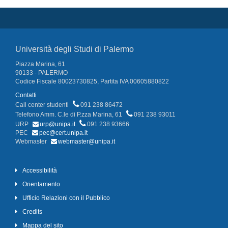
Università degli Studi di Palermo
Piazza Marina, 61
90133 - PALERMO
Codice Fiscale 80023730825, Partita IVA 00605880822
Contatti
Call center studenti
091 238 86472
Telefono Amm. C.le di P.zza Marina, 61
091 238 93011
URP
urp@unipa.it
091 238 93666
PEC
pec@cert.unipa.it
Webmaster
webmaster@unipa.it
Accessibilità
Orientamento
Ufficio Relazioni con il Pubblico
Credits
Mappa del sito