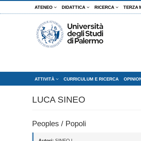
Salta
ATENEO
DIDATTICA
RICERCA
TERZA 
al
contenuto
principale
ATTIVITÀ
CURRICULUM E RICERCA
OPINIO
LUCA SINEO
Peoples / Popoli
Autori:
SINEO L