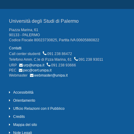
Università degli Studi di Palermo
Piazza Marina, 61
90133 - PALERMO
Codice Fiscale 80023730825, Partita IVA 00605880822
Contatti
Call center studenti
091 238 86472
Telefono Amm. C.le di P.zza Marina, 61
091 238 93011
URP
urp@unipa.it
091 238 93666
PEC
pec@cert.unipa.it
Webmaster
webmaster@unipa.it
Accessibilità
Orientamento
Ufficio Relazioni con il Pubblico
Credits
Mappa del sito
Note Legali