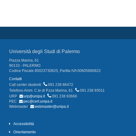
Università degli Studi di Palermo
Piazza Marina, 61
90133 - PALERMO
Codice Fiscale 80023730825, Partita IVA 00605880822
Contatti
Call center studenti
091 238 86472
Telefono Amm. C.le di P.zza Marina, 61
091 238 93011
URP
urp@unipa.it
091 238 93666
PEC
pec@cert.unipa.it
Webmaster
webmaster@unipa.it
Accessibilità
Orientamento