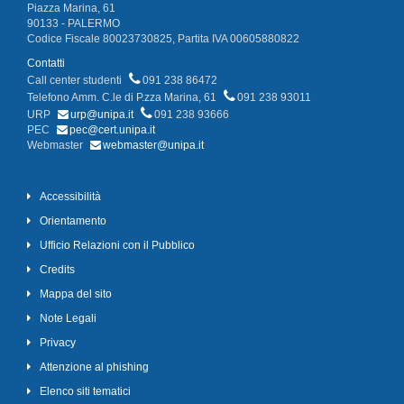
Piazza Marina, 61
90133 - PALERMO
Codice Fiscale 80023730825, Partita IVA 00605880822
Contatti
Call center studenti
091 238 86472
Telefono Amm. C.le di P.zza Marina, 61
091 238 93011
URP
urp@unipa.it
091 238 93666
PEC
pec@cert.unipa.it
Webmaster
webmaster@unipa.it
Accessibilità
Orientamento
Ufficio Relazioni con il Pubblico
Credits
Mappa del sito
Note Legali
Privacy
Attenzione al phishing
Elenco siti tematici