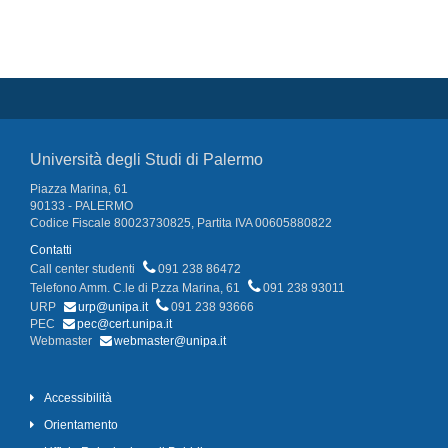
Università degli Studi di Palermo
Piazza Marina, 61
90133 - PALERMO
Codice Fiscale 80023730825, Partita IVA 00605880822
Contatti
Call center studenti
091 238 86472
Telefono Amm. C.le di P.zza Marina, 61
091 238 93011
URP
urp@unipa.it
091 238 93666
PEC
pec@cert.unipa.it
Webmaster
webmaster@unipa.it
Accessibilità
Orientamento