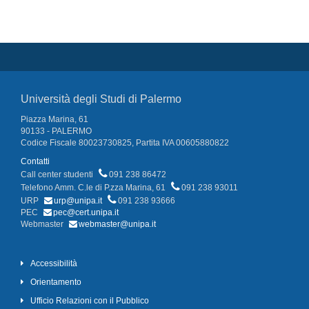
Università degli Studi di Palermo
Piazza Marina, 61
90133 - PALERMO
Codice Fiscale 80023730825, Partita IVA 00605880822
Contatti
Call center studenti
091 238 86472
Telefono Amm. C.le di P.zza Marina, 61
091 238 93011
URP
urp@unipa.it
091 238 93666
PEC
pec@cert.unipa.it
Webmaster
webmaster@unipa.it
Accessibilità
Orientamento
Ufficio Relazioni con il Pubblico