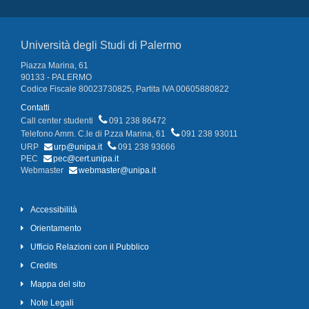
Università degli Studi di Palermo
Piazza Marina, 61
90133 - PALERMO
Codice Fiscale 80023730825, Partita IVA 00605880822
Contatti
Call center studenti
091 238 86472
Telefono Amm. C.le di P.zza Marina, 61
091 238 93011
URP
urp@unipa.it
091 238 93666
PEC
pec@cert.unipa.it
Webmaster
webmaster@unipa.it
Accessibilità
Orientamento
Ufficio Relazioni con il Pubblico
Credits
Mappa del sito
Note Legali