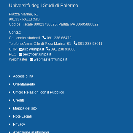
Università degli Studi di Palermo
Piazza Marina, 61
90133 - PALERMO
Codice Fiscale 80023730825, Partita IVA 00605880822
Contatti
Call center studenti
091 238 86472
Telefono Amm. C.le di P.zza Marina, 61
091 238 93011
URP
urp@unipa.it
091 238 93666
PEC
pec@cert.unipa.it
Webmaster
webmaster@unipa.it
Accessibilità
Orientamento
Ufficio Relazioni con il Pubblico
Credits
Mappa del sito
Note Legali
Privacy
Attenzione al phishing