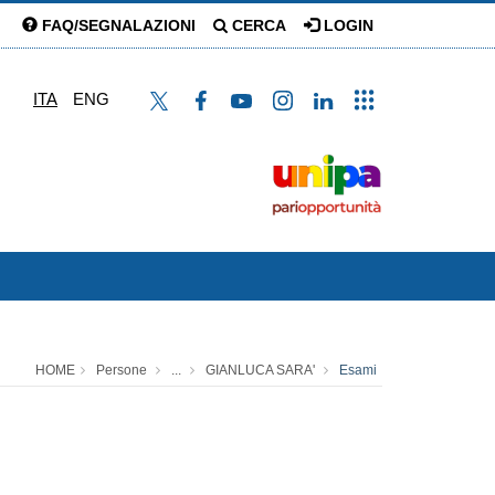
FAQ/SEGNALAZIONI
CERCA
LOGIN
ITA
ENG
HOME
Persone
...
GIANLUCA SARA'
Esami