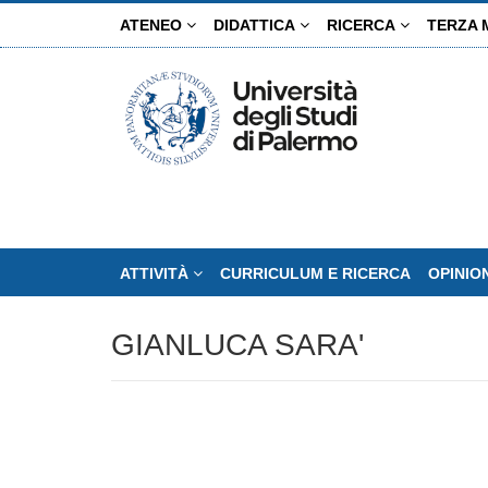
Salta
ATENEO
DIDATTICA
RICERCA
TERZA 
al
contenuto
principale
ATTIVITÀ
CURRICULUM E RICERCA
OPINIO
GIANLUCA SARA'