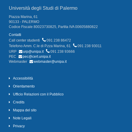
Università degli Studi di Palermo
Piazza Marina, 61
90133 - PALERMO
Codice Fiscale 80023730825, Partita IVA 00605880822
Contatti
Call center studenti
091 238 86472
Telefono Amm. C.le di P.zza Marina, 61
091 238 93011
URP
urp@unipa.it
091 238 93666
PEC
pec@cert.unipa.it
Webmaster
webmaster@unipa.it
Accessibilità
Orientamento
Ufficio Relazioni con il Pubblico
Credits
Mappa del sito
Note Legali
Privacy