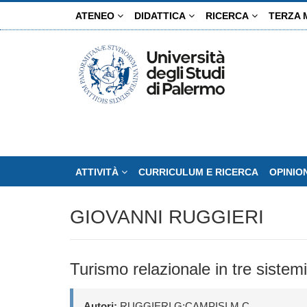
Salta
ATENEO
DIDATTICA
RICERCA
TERZA 
al
contenuto
principale
ATTIVITÀ
CURRICULUM E RICERCA
OPINIO
GIOVANNI RUGGIERI
Turismo relazionale in tre sistemi t
Autori:
RUGGIERI,G;CAMPISI,M C