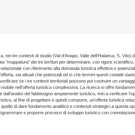
a, nei tre contesti di studio (Val d’Anapo, Valle dell’Halaesa, S. Vito) d
nea “mappatura” dei tre territori per determinare, con rigore scientifico,
lazionale con riferimento alla domanda turistica effettiva e potenziale d
ferta, sia attuali che potenziali ed in che termini questi contatti siano in
erificare se i tre contesti territoriali possono poi costruire un vantaggi
 visibile nell’offerta turistica complessiva. La ricerca si offre fonda
 dall’analisi del fabbisogno ampiamente turistico, miri a verificare l’opp
stico, al fine di progettare e quindi comporre, un'offerta turistica relaz
quello di dare fondamento analitico e contenuti strategici a questa op
programmare e proporre processi di sviluppo turistico con connotazione