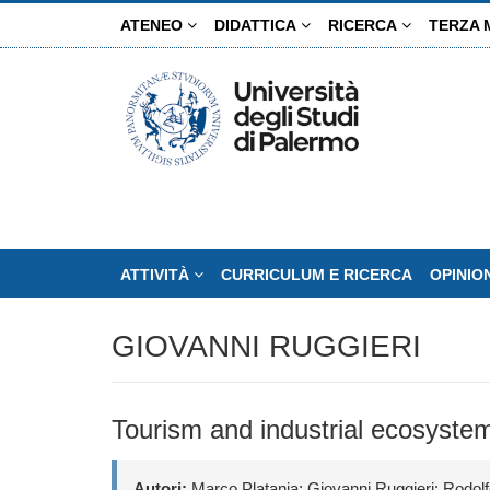
Salta
ATENEO
DIDATTICA
RICERCA
TERZA 
al
contenuto
principale
ATTIVITÀ
CURRICULUM E RICERCA
OPINIO
GIOVANNI RUGGIERI
Tourism and industrial ecosyste
Autori:
Marco Platania; Giovanni Ruggieri; Rodol