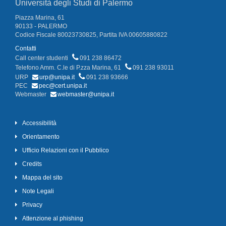
Università degli Studi di Palermo
Piazza Marina, 61
90133 - PALERMO
Codice Fiscale 80023730825, Partita IVA 00605880822
Contatti
Call center studenti
091 238 86472
Telefono Amm. C.le di P.zza Marina, 61
091 238 93011
URP
urp@unipa.it
091 238 93666
PEC
pec@cert.unipa.it
Webmaster
webmaster@unipa.it
Accessibilità
Orientamento
Ufficio Relazioni con il Pubblico
Credits
Mappa del sito
Note Legali
Privacy
Attenzione al phishing