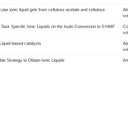
lar ionic liquid gels from cellulose acetate and cellulose
Ab
vo
 Task Specific Ionic Liquids on the Inulin Conversion to 5-HMF
Co
vo
Liquid-based catalysts
Ab
vo
ble Strategy to Obtain Ionic Liquids
Art