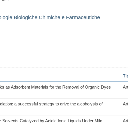
ologie Biologiche Chimiche e Farmaceutiche
Ti
 as Adsorbent Materials for the Removal of Organic Dyes
Art
adiation: a successful strategy to drive the alcoholysis of
Art
c Solvents Catalyzed by Acidic Ionic Liquids Under Mild
Art