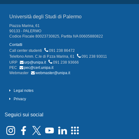
Università degli Studi di Palermo
Piazza Marina, 61
90133 - PALERMO
Codice Fiscale 80023730825, Partita IVA 00605880822
Contatti
Call center studenti
091 238 86472
Telefono Amm. C.le di P.zza Marina, 61
091 238 93011
URP
urp@unipa.it
091 238 93666
PEC
pec@cert.unipa.it
Webmaster
webmaster@unipa.it
Legal notes
Privacy
Seguici sui social