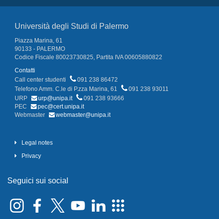
Università degli Studi di Palermo
Piazza Marina, 61
90133 - PALERMO
Codice Fiscale 80023730825, Partita IVA 00605880822
Contatti
Call center studenti
091 238 86472
Telefono Amm. C.le di P.zza Marina, 61
091 238 93011
URP
urp@unipa.it
091 238 93666
PEC
pec@cert.unipa.it
Webmaster
webmaster@unipa.it
Legal notes
Privacy
Seguici sui social