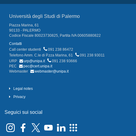
Università degli Studi di Palermo
Piazza Marina, 61
90133 - PALERMO
Codice Fiscale 80023730825, Partita IVA 00605880822
Contatti
Call center studenti
091 238 86472
Telefono Amm. C.le di P.zza Marina, 61
091 238 93011
URP
urp@unipa.it
091 238 93666
PEC
pec@cert.unipa.it
Webmaster
webmaster@unipa.it
Legal notes
Privacy
Seguici sui social