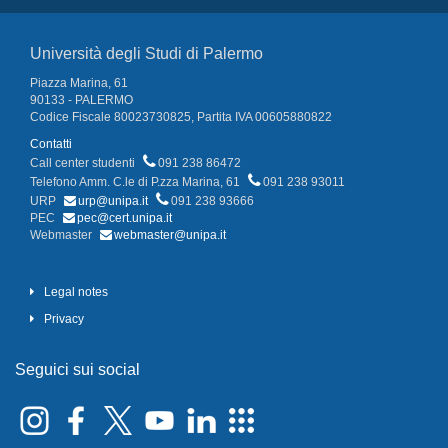
Università degli Studi di Palermo
Piazza Marina, 61
90133 - PALERMO
Codice Fiscale 80023730825, Partita IVA 00605880822
Contatti
Call center studenti
091 238 86472
Telefono Amm. C.le di P.zza Marina, 61
091 238 93011
URP
urp@unipa.it
091 238 93666
PEC
pec@cert.unipa.it
Webmaster
webmaster@unipa.it
Legal notes
Privacy
Seguici sui social