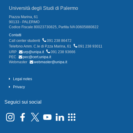
Università degli Studi di Palermo
Piazza Marina, 61
90133 - PALERMO
Codice Fiscale 80023730825, Partita IVA 00605880822
Contatti
Call center studenti
091 238 86472
Telefono Amm. C.le di P.zza Marina, 61
091 238 93011
URP
urp@unipa.it
091 238 93666
PEC
pec@cert.unipa.it
Webmaster
webmaster@unipa.it
Legal notes
Privacy
Seguici sui social