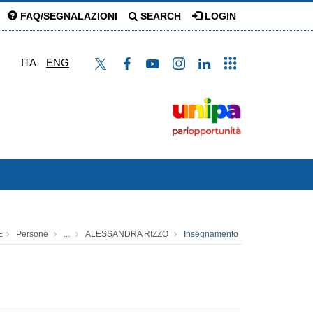
FAQ/SEGNALAZIONI
SEARCH
LOGIN
ITA
ENG
E
Persone
...
ALESSANDRA RIZZO
Insegnamento