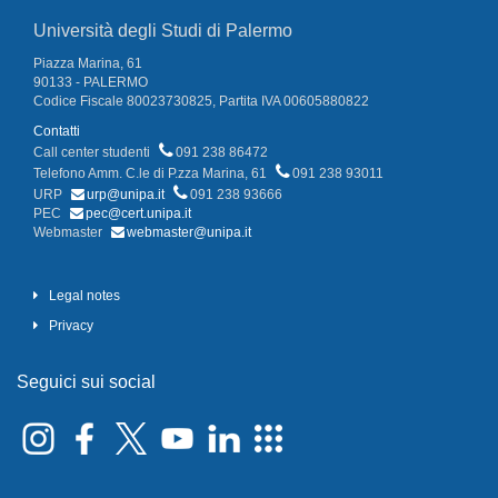
Università degli Studi di Palermo
Piazza Marina, 61
90133 - PALERMO
Codice Fiscale 80023730825, Partita IVA 00605880822
Contatti
Call center studenti
091 238 86472
Telefono Amm. C.le di P.zza Marina, 61
091 238 93011
URP
urp@unipa.it
091 238 93666
PEC
pec@cert.unipa.it
Webmaster
webmaster@unipa.it
Legal notes
Privacy
Seguici sui social