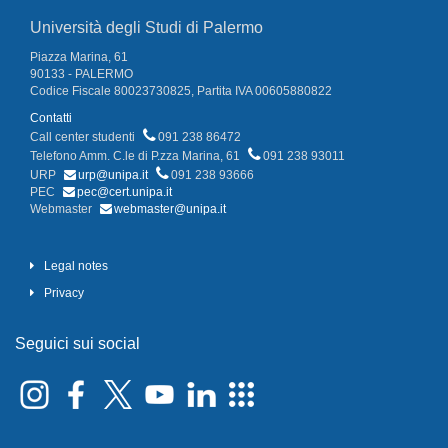
Università degli Studi di Palermo
Piazza Marina, 61
90133 - PALERMO
Codice Fiscale 80023730825, Partita IVA 00605880822
Contatti
Call center studenti
091 238 86472
Telefono Amm. C.le di P.zza Marina, 61
091 238 93011
URP
urp@unipa.it
091 238 93666
PEC
pec@cert.unipa.it
Webmaster
webmaster@unipa.it
Legal notes
Privacy
Seguici sui social