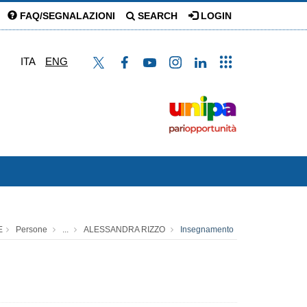
FAQ/SEGNALAZIONI
SEARCH
LOGIN
ITA
ENG
E
Persone
...
ALESSANDRA RIZZO
Insegnamento