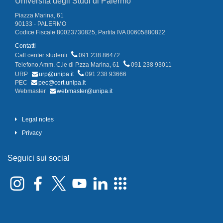
Università degli Studi di Palermo
Piazza Marina, 61
90133 - PALERMO
Codice Fiscale 80023730825, Partita IVA 00605880822
Contatti
Call center studenti
091 238 86472
Telefono Amm. C.le di P.zza Marina, 61
091 238 93011
URP
urp@unipa.it
091 238 93666
PEC
pec@cert.unipa.it
Webmaster
webmaster@unipa.it
Legal notes
Privacy
Seguici sui social