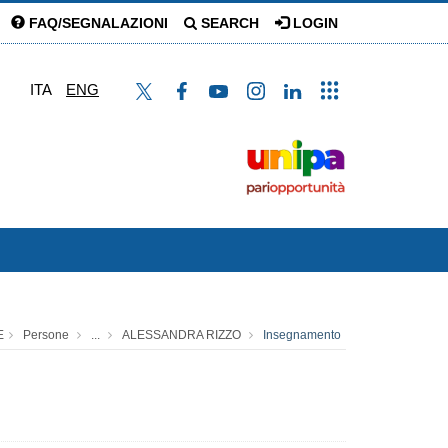
FAQ/SEGNALAZIONI
SEARCH
LOGIN
ITA
ENG
E
Persone
...
ALESSANDRA RIZZO
Insegnamento