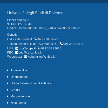
Università degli Studi di Palermo
Piazza Marina, 61
90133 - PALERMO
Codice Fiscale 80023730825, Partita IVA 00605880822
Contatti
Call center studenti
091 238 86472
Telefono Amm. C.le di P.zza Marina, 61
091 238 93011
URP
urp@unipa.it
091 238 93666
PEC
pec@cert.unipa.it
Webmaster
webmaster@unipa.it
Accessibilità
Orientamento
Ufficio Relazioni con il Pubblico
Credits
Mappa del sito
Note Legali