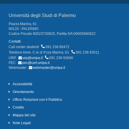
Università degli Studi di Palermo
Piazza Marina, 61
90133 - PALERMO
Codice Fiscale 80023730825, Partita IVA 00605880822
Contatti
Call center studenti
091 238 86472
Telefono Amm. C.le di P.zza Marina, 61
091 238 93011
URP
urp@unipa.it
091 238 93666
PEC
pec@cert.unipa.it
Webmaster
webmaster@unipa.it
Accessibilità
Orientamento
Ufficio Relazioni con il Pubblico
Credits
Mappa del sito
Note Legali