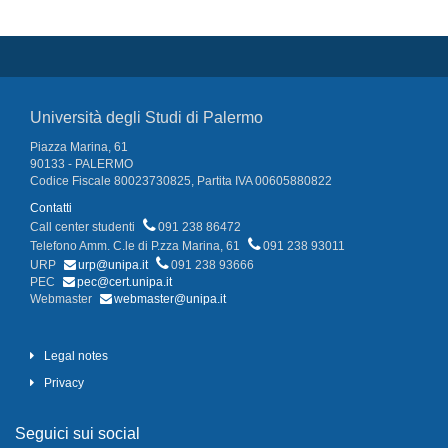
Università degli Studi di Palermo
Piazza Marina, 61
90133 - PALERMO
Codice Fiscale 80023730825, Partita IVA 00605880822
Contatti
Call center studenti
091 238 86472
Telefono Amm. C.le di P.zza Marina, 61
091 238 93011
URP
urp@unipa.it
091 238 93666
PEC
pec@cert.unipa.it
Webmaster
webmaster@unipa.it
Legal notes
Privacy
Seguici sui social