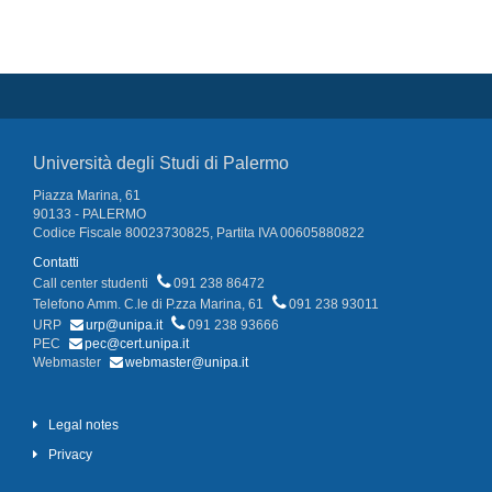
Università degli Studi di Palermo
Piazza Marina, 61
90133 - PALERMO
Codice Fiscale 80023730825, Partita IVA 00605880822
Contatti
Call center studenti
091 238 86472
Telefono Amm. C.le di P.zza Marina, 61
091 238 93011
URP
urp@unipa.it
091 238 93666
PEC
pec@cert.unipa.it
Webmaster
webmaster@unipa.it
Legal notes
Privacy