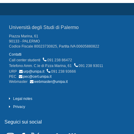
Università degli Studi di Palermo
Piazza Marina, 61
90133 - PALERMO
Codice Fiscale 80023730825, Partita IVA 00605880822
Contatti
Call center studenti
091 238 86472
Telefono Amm. C.le di P.zza Marina, 61
091 238 93011
URP
urp@unipa.it
091 238 93666
PEC
pec@cert.unipa.it
Webmaster
webmaster@unipa.it
Legal notes
Privacy
Seguici sui social