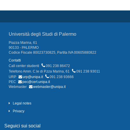
Università degli Studi di Palermo
Piazza Marina, 61
90133 - PALERMO
Codice Fiscale 80023730825, Partita IVA 00605880822
Contatti
Call center studenti
091 238 86472
Telefono Amm. C.le di P.zza Marina, 61
091 238 93011
URP
urp@unipa.it
091 238 93666
PEC
pec@cert.unipa.it
Webmaster
webmaster@unipa.it
Legal notes
Privacy
Seguici sui social