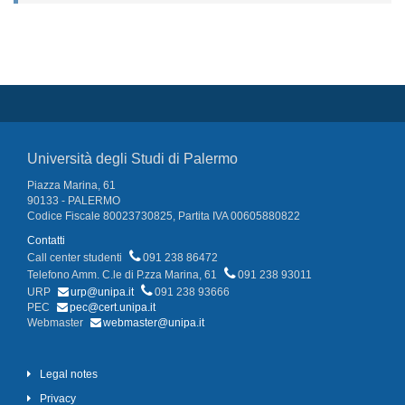
Università degli Studi di Palermo
Piazza Marina, 61
90133 - PALERMO
Codice Fiscale 80023730825, Partita IVA 00605880822
Contatti
Call center studenti
091 238 86472
Telefono Amm. C.le di P.zza Marina, 61
091 238 93011
URP
urp@unipa.it
091 238 93666
PEC
pec@cert.unipa.it
Webmaster
webmaster@unipa.it
Legal notes
Privacy