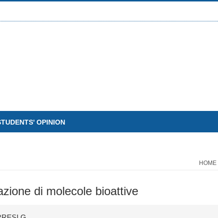
STUDENTS' OPINION
HOME
azione di molecole bioattive
RRESI G