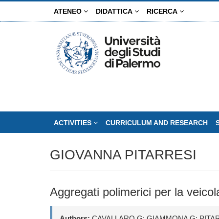
Skip
ATENEO
DIDATTICA
RICERCA
to
main
content
ACTIVITIES
CURRICULUM AND RESEARCH
GIOVANNA PITARRESI
Aggregati polimerici per la veicol
Authors:
CAVALLARO G; GIAMMONA G; PITA