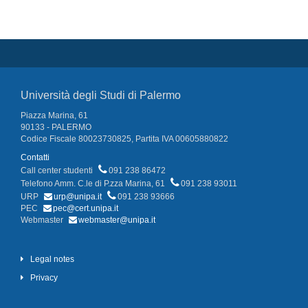
Università degli Studi di Palermo
Piazza Marina, 61
90133 - PALERMO
Codice Fiscale 80023730825, Partita IVA 00605880822
Contatti
Call center studenti
091 238 86472
Telefono Amm. C.le di P.zza Marina, 61
091 238 93011
URP
urp@unipa.it
091 238 93666
PEC
pec@cert.unipa.it
Webmaster
webmaster@unipa.it
Legal notes
Privacy