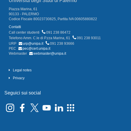
Università degli Studi di Palermo
Piazza Marina, 61
90133 - PALERMO
Codice Fiscale 80023730825, Partita IVA 00605880822
Contatti
Call center studenti
091 238 86472
Telefono Amm. C.le di P.zza Marina, 61
091 238 93011
URP
urp@unipa.it
091 238 93666
PEC
pec@cert.unipa.it
Webmaster
webmaster@unipa.it
Legal notes
Privacy
Seguici sui social