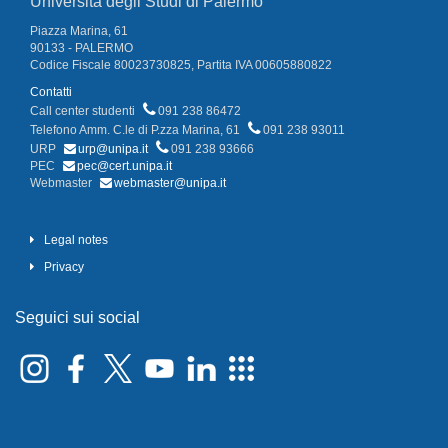
Università degli Studi di Palermo
Piazza Marina, 61
90133 - PALERMO
Codice Fiscale 80023730825, Partita IVA 00605880822
Contatti
Call center studenti
091 238 86472
Telefono Amm. C.le di P.zza Marina, 61
091 238 93011
URP
urp@unipa.it
091 238 93666
PEC
pec@cert.unipa.it
Webmaster
webmaster@unipa.it
Legal notes
Privacy
Seguici sui social