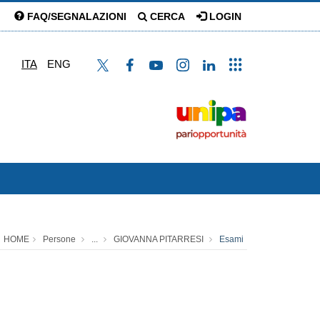
FAQ/SEGNALAZIONI
CERCA
LOGIN
ITA
ENG
HOME
Persone
...
GIOVANNA PITARRESI
Esami