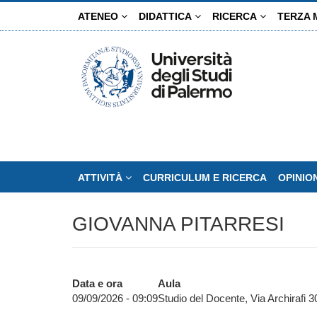
Salta
ATENEO
DIDATTICA
RICERCA
TERZA 
al
contenuto
principale
ATTIVITÀ
CURRICULUM E RICERCA
OPINIO
GIOVANNA PITARRESI
Data e ora
Aula
09/09/2026 - 09:09
Studio del Docente, Via Archirafi 30