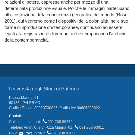
relazioni di potere, espresse anche per mezzo di una
determinata produzione visuale. Poiché le immagini partecipano
alla costruzione della conoscenza geografica del mondo (Rose,
2001), qui vedremo come i dispositivi della colonialità, nelle sue
forme di riproduzione contemporanee, continuano ad essere
legati alla registrazione di immagini che compongono l’archivio
della contemporaneità.
Università degli Studi di Palermo
Piazza Marina, 61
90133 - PALERMO
Codice Fiscale 80023730825, Partita IVA 00605880822
Contatti
Call center studenti
091 238 86472
Telefono Amm. C.le di P.zza Marina, 61
091 238 93011
URP
urp@unipa.it
091 238 93666