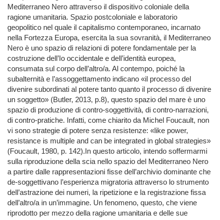
Mediterraneo Nero attraverso il dispositivo coloniale della
ragione umanitaria. Spazio postcoloniale e laboratorio
geopolitico nel quale il capitalismo contemporaneo, incarnato
nella Fortezza Europa, esercita la sua sovranità, il Mediterraneo
Nero è uno spazio di relazioni di potere fondamentale per la
costruzione dell’Io occidentale e dell’identità europea,
consumata sul corpo dell’altro/a. Al contempo, poiché la
subalternità e l’assoggettamento indicano «il processo del
divenire subordinati al potere tanto quanto il processo di divenire
un soggetto» (Butler, 2013, p.8), questo spazio del mare è uno
spazio di produzione di contro-soggettività, di contro-narrazioni,
di contro-pratiche. Infatti, come chiarito da Michel Foucault, non
vi sono strategie di potere senza resistenze: «like power,
resistance is multiple and can be integrated in global strategies»
(Foucault, 1980, p. 142).In questo articolo, intendo soffermarmi
sulla riproduzione della scia nello spazio del Mediterraneo Nero
a partire dalle rappresentazioni fisse dell’archivio dominante che
de-soggettivano l’esperienza migratoria attraverso lo strumento
dell’astrazione dei numeri, la ripetizione e la registrazione fissa
dell’altro/a in un’immagine. Un fenomeno, questo, che viene
riprodotto per mezzo della ragione umanitaria e delle sue