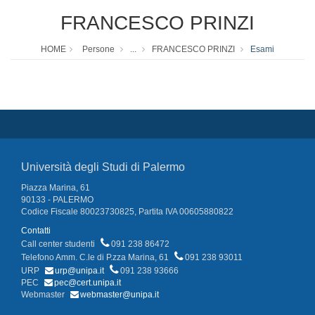
FRANCESCO PRINZI
HOME
Persone
...
FRANCESCO PRINZI
Esami
Università degli Studi di Palermo
Piazza Marina, 61
90133 - PALERMO
Codice Fiscale 80023730825, Partita IVA 00605880822
Contatti
Call center studenti
091 238 86472
Telefono Amm. C.le di P.zza Marina, 61
091 238 93011
URP
urp@unipa.it
091 238 93666
PEC
pec@cert.unipa.it
Webmaster
webmaster@unipa.it